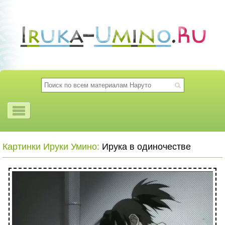
Картинки Ируки Умино:
Ирука в одиночестве