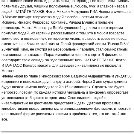
заложницей своей инвалидной коляски, но однажды ее жизнь изменилась -
появились друзья, машины поломоечные, любовь, муж, а главное - вера в
людей. ЧИТАЙТЕ ТАКЖЕ. Фото: Михаил Мокрушин/ РИА Новости www.ria.ru
В Москве покажут творчество людей с особенностями психики.
Испанец Игнасио Феррерас, британец Ричард Бучинс и польские
режиссеры Марта Моровиц и Ян Матушинский сделали своим героями
пожилых людей. Их картины рассказывают о том, что в любом возрасте
можно вести полноценную интересную жизнь, и старость вовсе не повод
оказаться на обочине этой жизни. Герой французской ленты "Вызов Тибо"
23-летний Тибо, не смотря на церебральный паралич, стал семикратным
чемпионом по выездке в Паралимпийском конном спорте. В фильме он
благодарит свою лошадь за "одолженные" ноги. ЧИТАЙТЕ ТАКЖЕ. Фото:
ИТАР-ТАСС Конкурс красоты для девушек с инвалидностью прошел в
Москве.
Члены жюри во главе с кинорежиссером Вадимом Абдрашитовым увидят 50
искренних и непохожих друг на друга историй. Через 3 дня судьи должны
будут назвать имена победителей в 15 номинациях. Сделать это будет
непросто, потому что каждая история уникальна и по-своему опровергает
устоявшиеся в обществе стереотипы. Свое видение людей с
инвалидностью на фестивале представят и дети. Детская программа
кинофестиваля представлена мультипликационными фильмами, в простой
и наглядной форме рассказывающими о проблемах тех, кто не такой как
все.